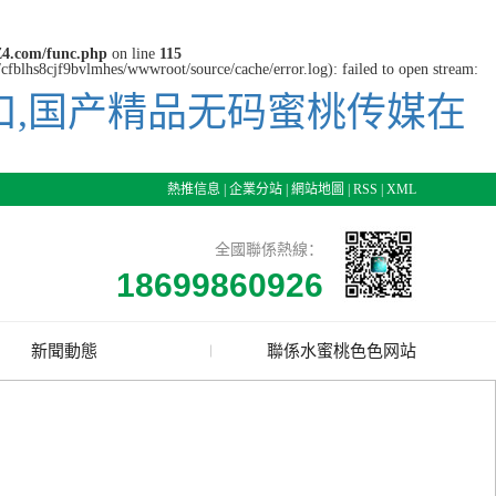
4.com/func.php
on line
115
cfblhs8cjf9bvlmhes/wwwroot/source/cache/error.log): failed to open stream:
口,国产精品无码蜜桃传媒在
熱推信息
|
企業分站
|
網站地圖
|
RSS
|
XML
全國聯係熱線：
18699860926
新聞動態
聯係水蜜桃色色网站
公司新聞
行業資訊
技術資訊