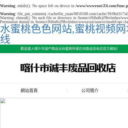
Warning
: mkdir(): No space left on device in
/www/wwwroot/Z4.com/func.
Warning
: file_put_contents(./cachefile_yuan/0010100.com/cache/39/0bd1f/7a03
Warning: chmod(): No such file or directory in /home/cfblhs8cjf9bvlmhes/www
Permission denied in /home/cfblhs8cjf9bvlmhes/wwwroot/source/model/api.cla
水蜜桃色色网站,蜜桃视频网
线
歡迎進入喀什市国产精品无码蜜桃传媒在线廢品回收店官方網站！
網站首頁
公司簡介
公司簡介