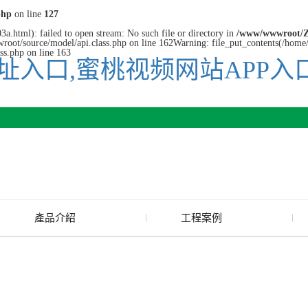
php
on line
127
a.html): failed to open stream: No such file or directory in
/www/wwwroot/Z
root/source/model/api.class.php on line 162Warning: file_put_contents(/home/
ss.php on line 163
址入口,蜜桃视频网站APP入
產品介紹
工程案例
廢舊水蜜桃色色网站
玻璃渣回收