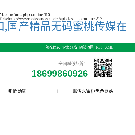
4.com/func.php
on line
115
cjf9bvlmhes/wwwroot/source/model/api.class.php on line 217
口,国产精品无码蜜桃传媒在
熱推信息
|
企業分站
|
網站地圖
|
RSS
|
XML
全國聯係熱線：
18699860926
新聞動態
聯係水蜜桃色色网站
公司新聞
行業資訊
技術資訊