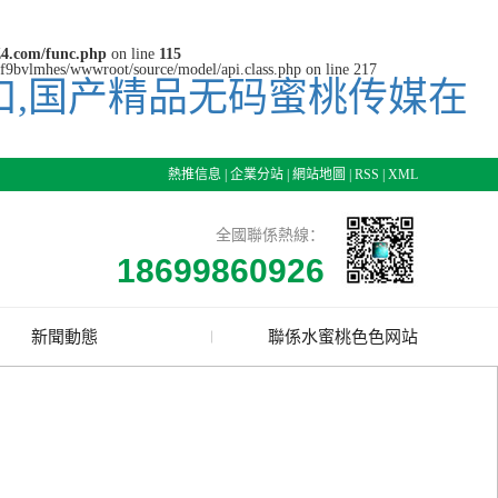
4.com/func.php
on line
115
cjf9bvlmhes/wwwroot/source/model/api.class.php on line 217
口,国产精品无码蜜桃传媒在
熱推信息
|
企業分站
|
網站地圖
|
RSS
|
XML
全國聯係熱線：
18699860926
新聞動態
聯係水蜜桃色色网站
公司新聞
行業資訊
技術資訊