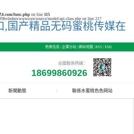
4.com/func.php
on line
115
cjf9bvlmhes/wwwroot/source/model/api.class.php on line 217
口,国产精品无码蜜桃传媒在
熱推信息
|
企業分站
|
網站地圖
|
RSS
|
XML
全國聯係熱線：
18699860926
新聞動態
聯係水蜜桃色色网站
公司新聞
行業資訊
技術資訊